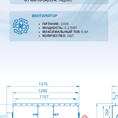
ОТ КОРПУСА) LPA:
34ДБ(А)
ВЕНТИЛЯТОР
ПИТАНИЕ:
220В
МОЩНОСТЬ:
0,17КВТ
МАКСИМАЛЬНЫЙ ТОК:
0,9А
КОЛИЧЕСТВО:
2ШТ.